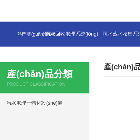
熱門關(guān)鍵詞:
雨水回收處理系統(tǒng)
雨水蓄水收集系統(
產(chǎn
產(chǎn)品分類
PRODUCT CLASSIFICATION
污水處理一體化設(shè)備